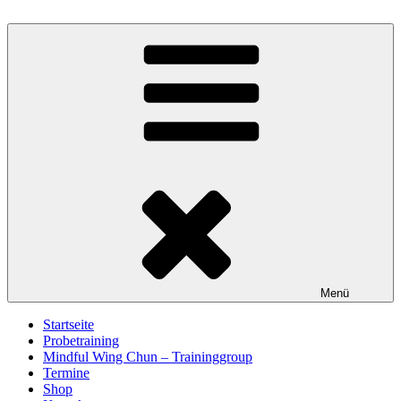
Zum
Inhalt
Wing Tsung Kung Fu
im Herzen Schleswig-Holsteins
springen
Menü
Startseite
Probetraining
Mindful Wing Chun – Traininggroup
Termine
Shop