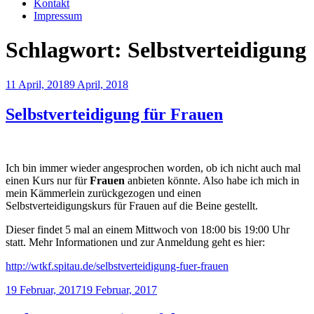
Kontakt
Impressum
Schlagwort:
Selbstverteidigung
Veröffentlicht
11 April, 2018
9 April, 2018
am
Selbstverteidigung für Frauen
Ich bin immer wieder angesprochen worden, ob ich nicht auch mal
einen Kurs nur für
Frauen
anbieten könnte. Also habe ich mich in
mein Kämmerlein zurückgezogen und einen
Selbstverteidigungskurs für Frauen auf die Beine gestellt.
Dieser findet 5 mal an einem Mittwoch von 18:00 bis 19:00 Uhr
statt. Mehr Informationen und zur Anmeldung geht es hier:
http://wtkf.spitau.de/selbstverteidigung-fuer-frauen
Veröffentlicht
19 Februar, 2017
19 Februar, 2017
am